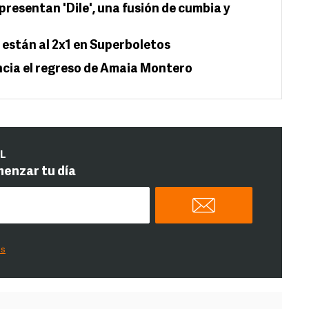
presentan 'Dile', una fusión de cumbia y
están al 2x1 en Superboletos
cia el regreso de Amaia Montero
IL
menzar tu día
es