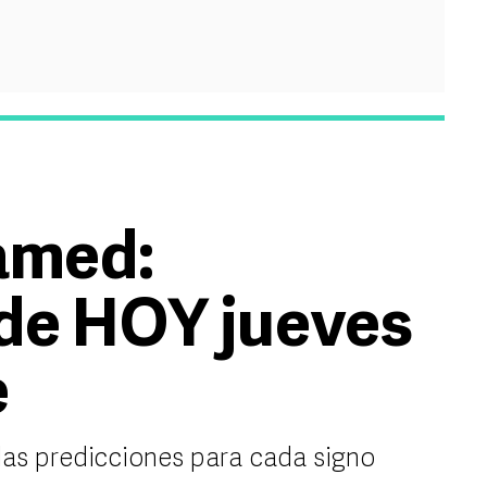
amed:
de HOY jueves
e
s predicciones para cada signo