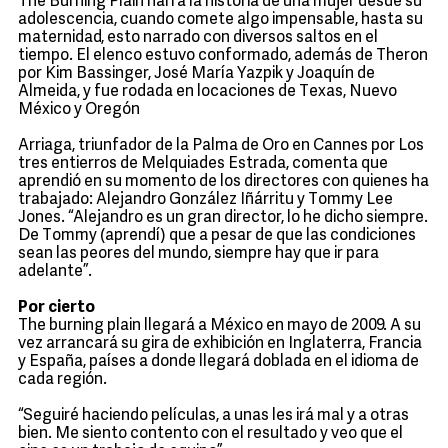
The Burning Plain narra la historia de una mujer desde su
adolescencia, cuando comete algo impensable, hasta su
maternidad, esto narrado con diversos saltos en el
tiempo. El elenco estuvo conformado, además de Theron
por Kim Bassinger, José María Yazpik y Joaquín de
Almeida, y fue rodada en locaciones de Texas, Nuevo
México y Oregón
Arriaga, triunfador de la Palma de Oro en Cannes por Los
tres entierros de Melquiades Estrada, comenta que
aprendió en su momento de los directores con quienes ha
trabajado: Alejandro González Iñárritu y Tommy Lee
Jones. “Alejandro es un gran director, lo he dicho siempre.
De Tommy (aprendí) que a pesar de que las condiciones
sean las peores del mundo, siempre hay que ir para
adelante”.
Por cierto
The burning plain llegará a México en mayo de 2009. A su
vez arrancará su gira de exhibición en Inglaterra, Francia
y España, países a donde llegará doblada en el idioma de
cada región.
“Seguiré haciendo películas, a unas les irá mal y a otras
bien. Me siento contento con el resultado y veo que el