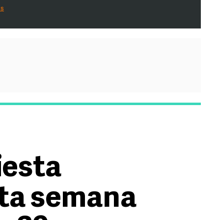
es
iesta
sta semana