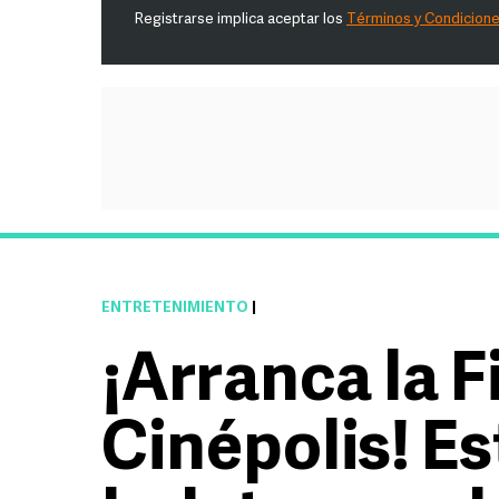
Registrarse implica aceptar los
Términos y Condicion
ENTRETENIMIENTO
|
¡Arranca la F
Cinépolis! E