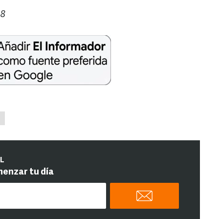
08
IL
menzar tu día