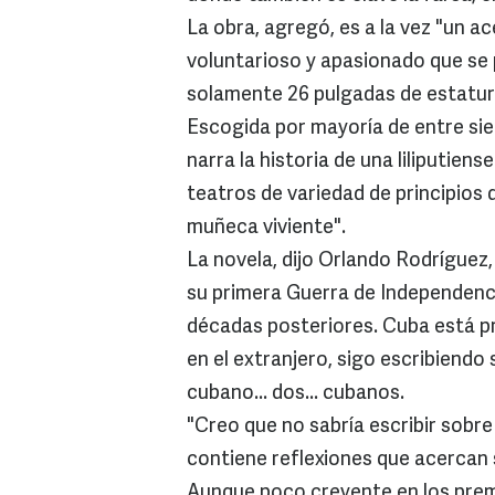
La obra, agregó, es a la vez "un a
voluntarioso y apasionado que se p
solamente 26 pulgadas de estatur
Escogida por mayoría de entre siet
narra la historia de una liliputien
teatros de variedad de principios d
muñeca viviente".
La novela, dijo Orlando Rodríguez, 
su primera Guerra de Independenci
décadas posteriores. Cuba está p
en el extranjero, sigo escribiend
cubano... dos... cubanos.
"Creo que no sabría escribir sobre 
contiene reflexiones que acercan s
Aunque poco creyente en los premio