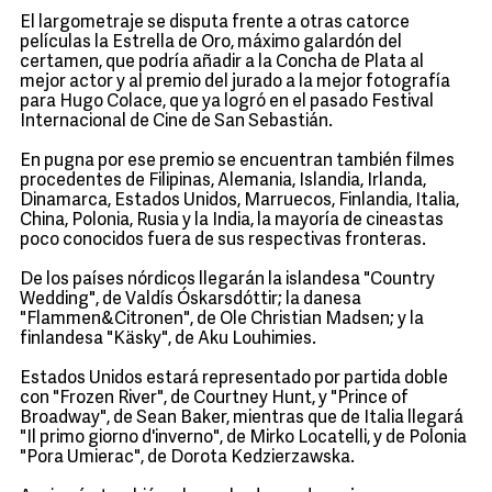
El largometraje se disputa frente a otras catorce
películas la Estrella de Oro, máximo galardón del
certamen, que podría añadir a la Concha de Plata al
mejor actor y al premio del jurado a la mejor fotografía
para Hugo Colace, que ya logró en el pasado Festival
Internacional de Cine de San Sebastián.
En pugna por ese premio se encuentran también filmes
procedentes de Filipinas, Alemania, Islandia, Irlanda,
Dinamarca, Estados Unidos, Marruecos, Finlandia, Italia,
China, Polonia, Rusia y la India, la mayoría de cineastas
poco conocidos fuera de sus respectivas fronteras.
De los países nórdicos llegarán la islandesa "Country
Wedding", de Valdís Óskarsdóttir; la danesa
"Flammen&Citronen", de Ole Christian Madsen; y la
finlandesa "Käsky", de Aku Louhimies.
Estados Unidos estará representado por partida doble
con "Frozen River", de Courtney Hunt, y "Prince of
Broadway", de Sean Baker, mientras que de Italia llegará
"Il primo giorno d'inverno", de Mirko Locatelli, y de Polonia
"Pora Umierac", de Dorota Kedzierzawska.