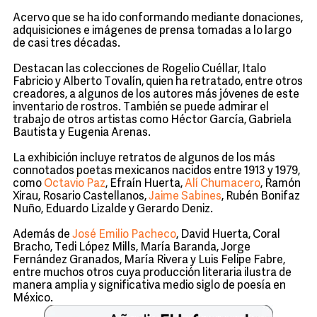
Acervo que se ha ido conformando mediante donaciones,
adquisiciones e imágenes de prensa tomadas a lo largo
de casi tres décadas.
Destacan las colecciones de Rogelio Cuéllar, Italo
Fabricio y Alberto Tovalín, quien ha retratado, entre otros
creadores, a algunos de los autores más jóvenes de este
inventario de rostros. También se puede admirar el
trabajo de otros artistas como Héctor García, Gabriela
Bautista y Eugenia Arenas.
La exhibición incluye retratos de algunos de los más
connotados poetas mexicanos nacidos entre 1913 y 1979,
como
Octavio Paz
, Efraín Huerta,
Alí Chumacero
, Ramón
Xirau, Rosario Castellanos,
Jaime Sabines
, Rubén Bonifaz
Nuño, Eduardo Lizalde y Gerardo Deniz.
Además de
José Emilio Pacheco
, David Huerta, Coral
Bracho, Tedi López Mills, María Baranda, Jorge
Fernández Granados, María Rivera y Luis Felipe Fabre,
entre muchos otros cuya producción literaria ilustra de
manera amplia y significativa medio siglo de poesía en
México.