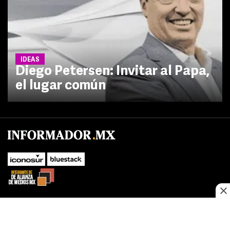
IDEAS
Diego Petersen: Invitar al Papa,
el lugar común
No te pierdas las novedades de último momento.
¡Síguenos!
SUBIR
Este sitio web utiliza cookies propias y de terceros para optimizar su