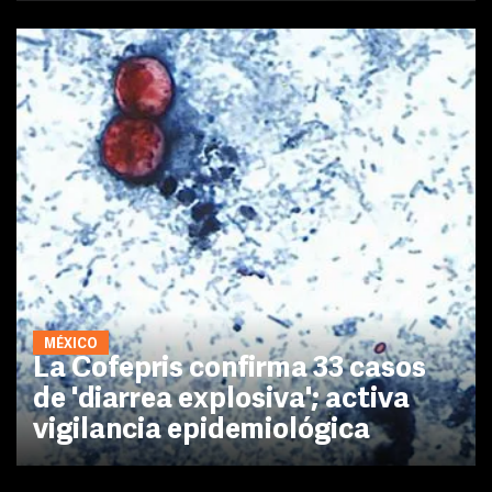
MÉXICO
La Cofepris confirma 33 casos
de 'diarrea explosiva'; activa
vigilancia epidemiológica