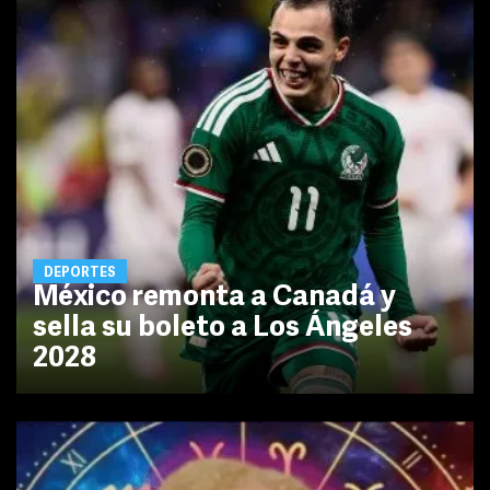
DEPORTES
México remonta a Canadá y
sella su boleto a Los Ángeles
2028