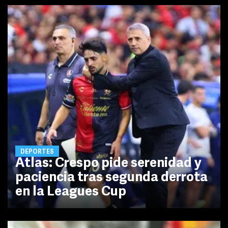
DEPORTES
Atlas: Crespo pide serenidad y
paciencia tras segunda derrota
en la Leagues Cup