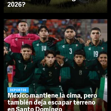
2026?
DEPORTES
México mantiene la cima, pero
también deja escapar terreno
en Santo Domingo