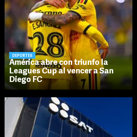
DEPORTES
América abre con triunfo la
Leagues Cup al vencer a San
Diego FC