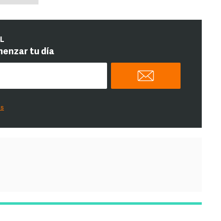
IL
menzar tu día
es