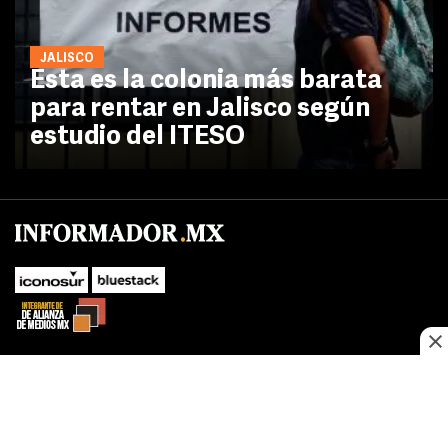
JALISCO
Esta es la colonia más barata
para rentar en Jalisco según
estudio del ITESO
No te pierdas las novedades de último momento.
¡Síguenos!
SUBIR
Este sitio web utiliza cookies propias y de terceros para optimizar su
FACEBOOK
TWITTER
navegacion, adaptarse a sus preferencias y realizar labores analiticas.
Al continuar navegando acepta nuestro
Política de cookies.