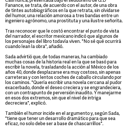
Casi nunca, presentada bajo el seudónimo de G.D
Fanance, se trata, de acuerdo con el autor, de una obra
de tintes autobiográficos en la que retrata, sin olvidarse
del humor, una relación amorosa a tres bandas entre un
ingeniero agrónomo, una prostituta y una ilustre señorita.
Tras reconocer que le costó encontrar el punto de vista
del narrador, el escritor mexicano indicó que algunos de
los personajes del libro todavía viven. "No sé qué ocurrirá
cuando lean la obra", añadió.
Sada advirtió que, de todas maneras, ha cambiado
muchas cosas de la historia real en la que se basó para
escribir la novela, trasladando la acción al México de los
años 40, donde desplazarse era muy costoso, sin apenas
carreteras y con lentos coches de caballo circulando por
los caminos. "Quería escribir una novela cercana al pudor
exacerbado, donde el deseo creciera y se engrandeciera,
con un contrapunto de perversión inaudito. Y manejarme
en esos dos extremos, sin que el nivel de intriga
decreciera", explicó.
También el humor incide en el argumento y, según Sada,
"tiene que tener un desarrollo dramático para que sea
eficaz, no solo debe ser a base de chascarrillos".