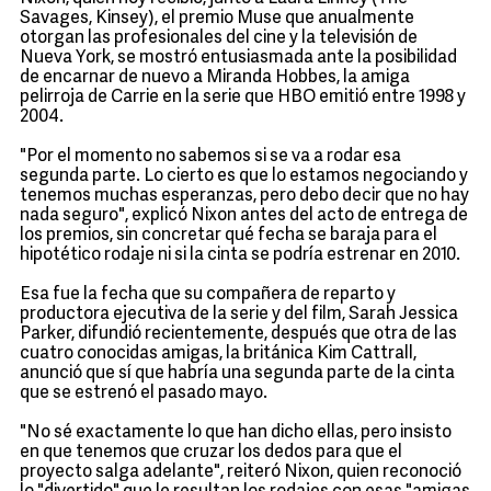
Savages, Kinsey), el premio Muse que anualmente
otorgan las profesionales del cine y la televisión de
Nueva York, se mostró entusiasmada ante la posibilidad
de encarnar de nuevo a Miranda Hobbes, la amiga
pelirroja de Carrie en la serie que HBO emitió entre 1998 y
2004.
"Por el momento no sabemos si se va a rodar esa
segunda parte. Lo cierto es que lo estamos negociando y
tenemos muchas esperanzas, pero debo decir que no hay
nada seguro", explicó Nixon antes del acto de entrega de
los premios, sin concretar qué fecha se baraja para el
hipotético rodaje ni si la cinta se podría estrenar en 2010.
Esa fue la fecha que su compañera de reparto y
productora ejecutiva de la serie y del film, Sarah Jessica
Parker, difundió recientemente, después que otra de las
cuatro conocidas amigas, la británica Kim Cattrall,
anunció que sí que habría una segunda parte de la cinta
que se estrenó el pasado mayo.
"No sé exactamente lo que han dicho ellas, pero insisto
en que tenemos que cruzar los dedos para que el
proyecto salga adelante", reiteró Nixon, quien reconoció