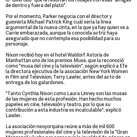
lo "divertido" que le resultan los rodajes con esas "amigas
de dentro y fuera del plató".
Por el momento, Parker negocia con el director y
guionista Michael Patrick King cuál sería la línea
argumental de la nueva cinta, en la que ya hay quien ve a
Carrie embarazada, aunque la conocida actriz haya
asegurado que no contempla esa posibilidad para su
personaje.
Nixon recibió hoy en el hotel Waldorf Astoria de
Manhattan uno de los premios Muse, que la reconoció
como "musa del cine y la televisión", según explicó a Efe
la directora ejecutiva de la asociación New York Women
in Film and Television, Terry Lawler, antes del acto de
entrega de los galardones.
"Tanto Cynthia Nixon como Laura Linney son las musas
de las mujeres de esta profesión. Han hecho muchos
papeles en cine, televisión y teatro, por lo que su
contribución a esta industria es incalculable", explicó
Lawler.
La asociación neoyorquina reúne a más de mil 600
mujeres profesionales del cine y la televisión de la "Gran