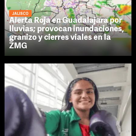
JALISCO
Alerta Roja en Guadalajara por
lluvias; provocan inundaciones,
granizo y cierres viales en la
ZMG