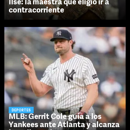
Ilse: la maestra que eligió ir a
contracorriente
DEPORTES
MLB: Gerrit Cole guía a los
Yankees ante Atlanta y alcanza