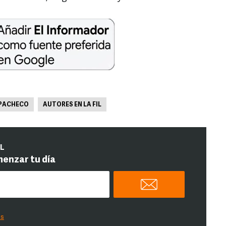
 PACHECO
AUTORES EN LA FIL
IL
menzar tu día
es