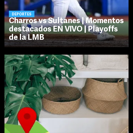
DEPORTES
Charros vs Sultanes | Momentos
destacados EN VIVO | Playoffs
de la LMB