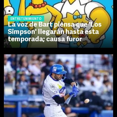
ENTRETENIMIENTO
La voz de Bart piensa que 'Los
Simpson' llegarán hasta esta
temporada; causa furor