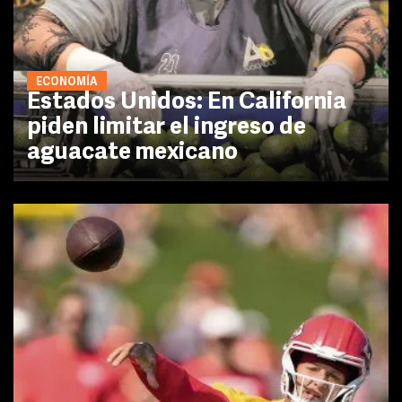
ECONOMÍA
Estados Unidos: En California
piden limitar el ingreso de
aguacate mexicano