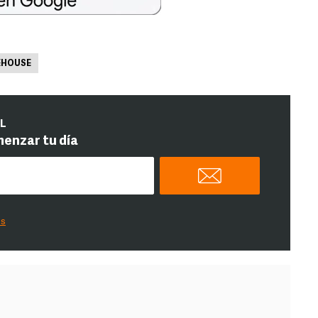
EHOUSE
IL
menzar tu día
es