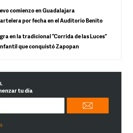
uevo comienzo en Guadalajara
artelera por fecha en el Auditorio Benito
a en la tradicional “Corrida de las Luces”
 infantil que conquistó Zapopan
IL
menzar tu día
es