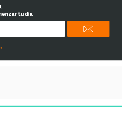
IL
menzar tu día
es