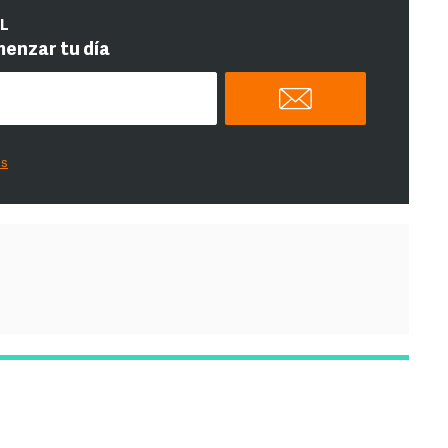
IL
menzar tu día
es