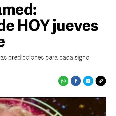
amed:
de HOY jueves
e
s predicciones para cada signo