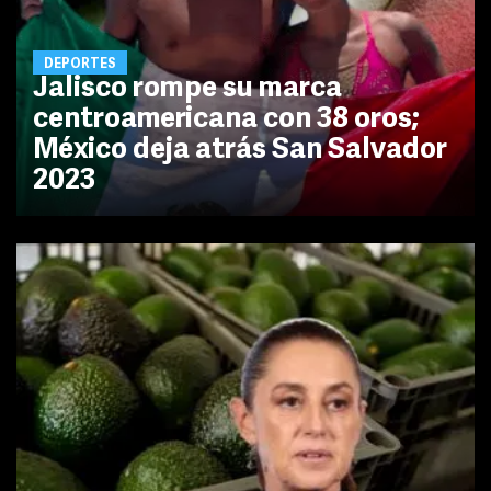
DEPORTES
Jalisco rompe su marca
centroamericana con 38 oros;
México deja atrás San Salvador
2023