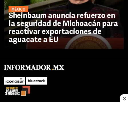
MÉXICO
Sheinbaum anuncia refuerzo en
la seguridad de Michoacán para
reactivar exportaciones de
aguacate a EU
No te pierdas las novedades de último momento.
¡Síguenos!
SUBIR
Este sitio web utiliza cookies propias y de terceros para optimizar su
FACEBOOK
TWITTER
navegacion, adaptarse a sus preferencias y realizar labores analiticas.
Al continuar navegando acepta nuestro
Política de cookies.