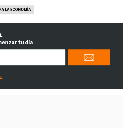
O A LA ECONOMÍA
IL
menzar tu día
es