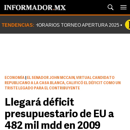
TENDENCIAS:
HORARIOS TORNEO APERTURA 2025
ECONOMÍA
|
EL SENADOR JOHN MCCAIN, VIRTUAL CANDIDATO
REPUBLICANO A LA CASA BLANCA, CALIFICÓ EL DÉFICIT COMO UN
TRISTE LEGADO PARA EL CONTRIBUYENTE
Llegará déficit
presupuestario de EU a
482 mil mdd en 2009