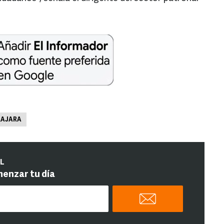
LAJARA
IL
menzar tu día