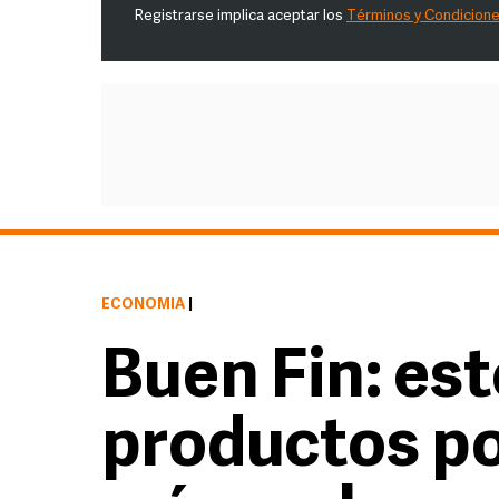
Registrarse implica aceptar los
Términos y Condicion
ECONOMÍA
|
Buen Fin: est
productos po