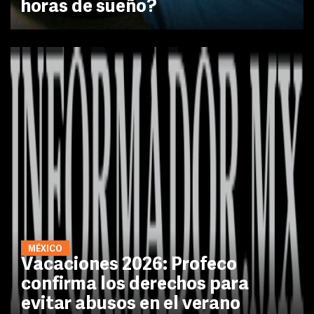
horas de sueño?
MÉXICO
Vacaciones 2026: Profeco
confirma los derechos para
evitar abusos en el verano