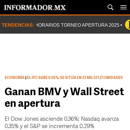
TENDENCIAS:
HORARIOS TORNEO APERTURA 2025
ECONOMÍA
|
EL IPC SUBE 0.50%; SE SITÚA EN 22 MIL 531.21 UNIDADES
Ganan BMV y Wall Street
en apertura
El Dow Jones asciende 0.36%; Nasdaq avanza
0.35% y el S&P se incrementa 0.29%