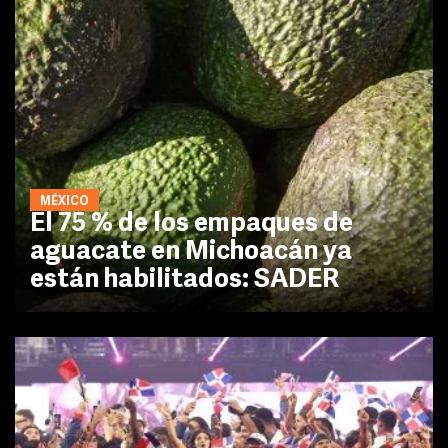
MÉXICO
El 75 % de los empaques de
aguacate en Michoacán ya
están habilitados: SADER