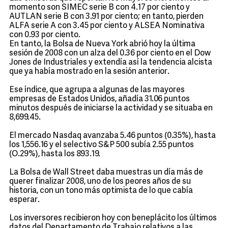
momento son SIMEC serie B con 4.17 por ciento y
AUTLAN serie B con 3.91 por ciento; en tanto, pierden
ALFA serie A con 3.45 por ciento y ALSEA Nominativa
con 0.93 por ciento.
En tanto, la Bolsa de Nueva York abrió hoy la última
sesión de 2008 con un alza del 0.36 por ciento en el Dow
Jones de Industriales y extendía así la tendencia alcista
que ya había mostrado en la sesión anterior.
Ese índice, que agrupa a algunas de las mayores
empresas de Estados Unidos, añadía 31.06 puntos
minutos después de iniciarse la actividad y se situaba en
8,699.45.
El mercado Nasdaq avanzaba 5.46 puntos (0.35%), hasta
los 1,556.16 y el selectivo S&P 500 subía 2.55 puntos
(O.29%), hasta los 893.19.
La Bolsa de Wall Street daba muestras un día más de
querer finalizar 2008, uno de los peores años de su
historia, con un tono más optimista de lo que cabía
esperar.
Los inversores recibieron hoy con beneplácito los últimos
datos del Departamento de Trabajo relativos a las