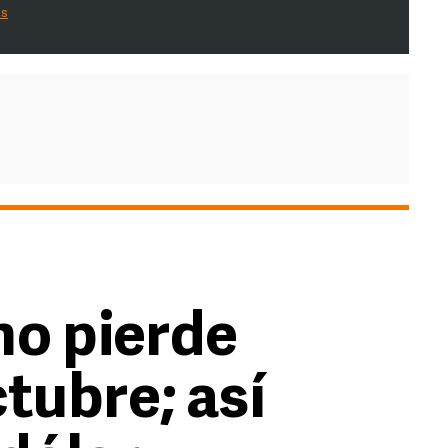
es
o pierde
tubre; así