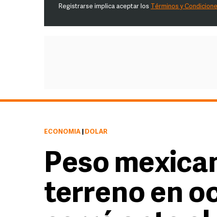
Registrarse implica aceptar los
Términos y Condicion
ECONOMÍA
|
DÓLAR
Peso mexican
terreno en oc