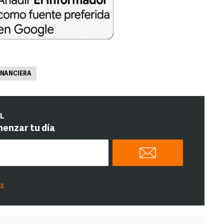
FINANCIERA
IL
menzar tu día
es