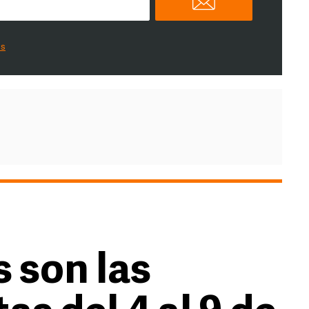
es
 son las