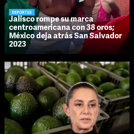
DEPORTES
Jalisco rompe su marca
centroamericana con 38 oros;
México deja atrás San Salvador
2023