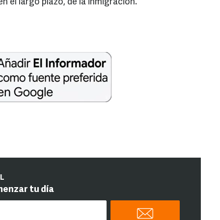
n el largo plazo, de la inmigración.
IL
menzar tu día