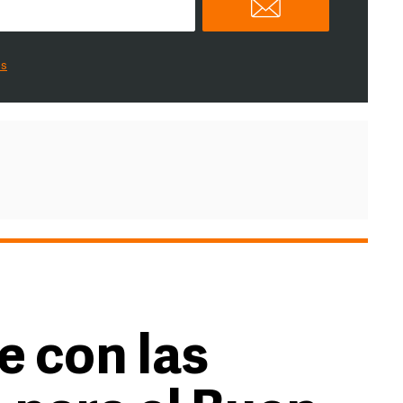
es
ce con las