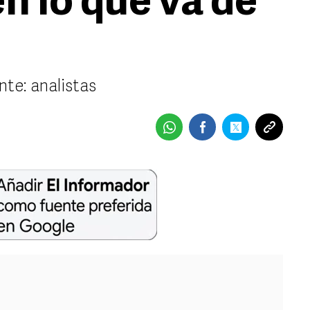
n lo que va de
te: analistas