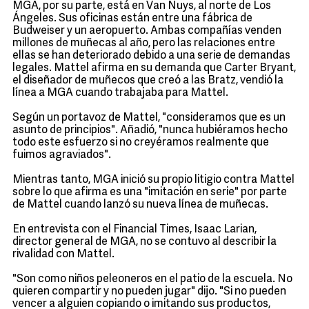
MGA, por su parte, está en Van Nuys, al norte de Los
Ángeles. Sus oficinas están entre una fábrica de
Budweiser y un aeropuerto. Ambas compañías venden
millones de muñecas al año, pero las relaciones entre
ellas se han deteriorado debido a una serie de demandas
legales. Mattel afirma en su demanda que Carter Bryant,
el diseñador de muñecos que creó a las Bratz, vendió la
línea a MGA cuando trabajaba para Mattel.
Según un portavoz de Mattel, "consideramos que es un
asunto de principios". Añadió, "nunca hubiéramos hecho
todo este esfuerzo si no creyéramos realmente que
fuimos agraviados".
Mientras tanto, MGA inició su propio litigio contra Mattel
sobre lo que afirma es una "imitación en serie" por parte
de Mattel cuando lanzó su nueva línea de muñecas.
En entrevista con el Financial Times, Isaac Larian,
director general de MGA, no se contuvo al describir la
rivalidad con Mattel.
"Son como niños peleoneros en el patio de la escuela. No
quieren compartir y no pueden jugar" dijo. "Si no pueden
vencer a alguien copiando o imitando sus productos,