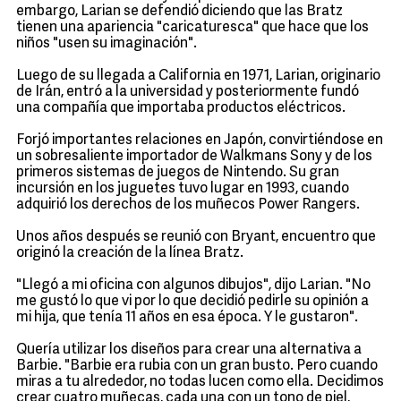
embargo, Larian se defendió diciendo que las Bratz
tienen una apariencia "caricaturesca" que hace que los
niños "usen su imaginación".
Luego de su llegada a California en 1971, Larian, originario
de Irán, entró a la universidad y posteriormente fundó
una compañía que importaba productos eléctricos.
Forjó importantes relaciones en Japón, convirtiéndose en
un sobresaliente importador de Walkmans Sony y de los
primeros sistemas de juegos de Nintendo. Su gran
incursión en los juguetes tuvo lugar en 1993, cuando
adquirió los derechos de los muñecos Power Rangers.
Unos años después se reunió con Bryant, encuentro que
originó la creación de la línea Bratz.
"Llegó a mi oficina con algunos dibujos", dijo Larian. "No
me gustó lo que vi por lo que decidió pedirle su opinión a
mi hija, que tenía 11 años en esa época. Y le gustaron".
Quería utilizar los diseños para crear una alternativa a
Barbie. "Barbie era rubia con un gran busto. Pero cuando
miras a tu alrededor, no todas lucen como ella. Decidimos
crear cuatro muñecas, cada una con un tono de piel,