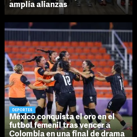
amplía alianzas
DEPORTES
México conquista el oro en el
futbol femenil tras vencer a
Colombia en una final de drama