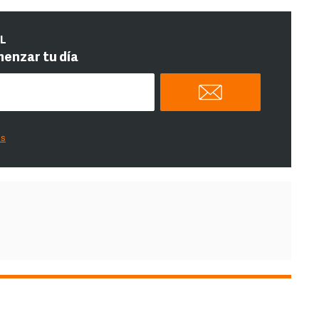
IL
menzar tu día
es