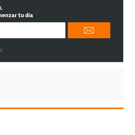
IL
menzar tu día
es