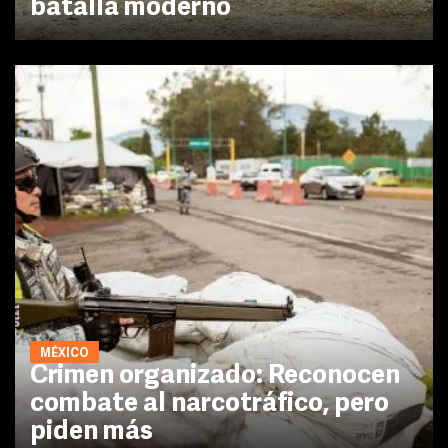
batalla moderno
MÉXICO
Crimen organizado: Reconocen
combate al narcotráfico, pero
piden más