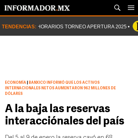
TENDENCIAS:
HORARIOS TORNEO APERTURA 2025
ECONOMÍA
|
BANXICO INFORMÓ QUE LOS ACTIVOS
INTERNACIONALES NETOS AUMENTARON 962 MILLONES DE
DÓLARES
A la baja las reservas
interacciónales del país
Del 5 al 9 de enero la reserva cayó en 68