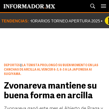
TENDENCIAS:
HORARIOS TORNEO APERTURA 2025
DEPORTES
|
LA TENISTA PROLONGÓ SU BUEN MOMENTO EN LAS
CANCHAS DE ARCILLA AL VENCER 6-3, 6-3 A LA JAPONESA AI
SUGIYAMA.
Zvonareva mantiene su
buena forma en arcilla
Zvonareva ganó este mes el Abierto de Praga y