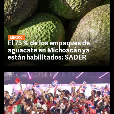
MÉXICO
El 75 % de los empaques de
aguacate en Michoacán ya
están habilitados: SADER