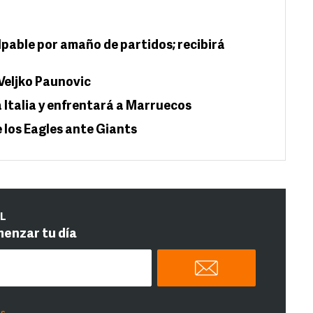
ulpable por amaño de partidos; recibirá
 Veljko Paunovic
 Italia y enfrentará a Marruecos
 los Eagles ante Giants
IL
menzar tu día