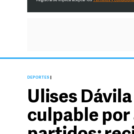
Registrarse implica aceptar los
Términos y Condicion
DEPORTES
|
Ulises Dávila
culpable por