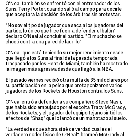
O'Neal también se enfrentó con el entrenador de los
Suns, Terry Porter, cuando salió al campo para decirle
que aceptara la decisión de los árbitros sin protestar.
"No soy el tipo de jugador que saca a los jugadores del
partido, lo único que hice fue ir a defender el balón",
declaró O'Neal al concluir el partido. "El muchacho se
chocó contra una pared de ladrillo".
O'Neal, que está teniendo su mejor rendimiento desde
que llegó a los Suns al final de la pasada temporada
traspasado por los Heat de Miami, también ha mostrado
la imagen más agresiva desde que llegó a la NBA.
El pasado viernes recibió otra multa de 35 mil dólares por
su participación en la pelea que protagonizaron varios
jugadores de los Rockets de Houston contra los Suns.
O'Neal entró a defender a su compañero Steve Nash,
que había sido empujado por el escolta Tracy McGrady,
de los Rockets, y el jugador del equipo tejano sintió los
efectos de "Shaq" que lo lanzó de un manotazo al suelo.
"La verdad es que ahora si sé de verdad cual es el
verdadero poder físico de O'Neal", bromeó McGrady al