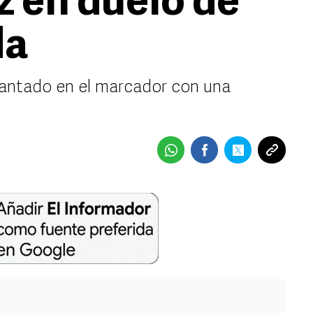
z en duelo de
da
lantado en el marcador con una