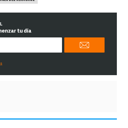
ONES DEL VERACRUZ
IL
menzar tu día
es