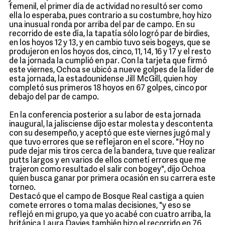
femenil, el primer día de actividad no resultó ser como
ella lo esperaba, pues contrario a su costumbre, hoy hizo
una inusual ronda por arriba del par de campo. En su
recorrido de este día, la tapatía sólo logró par de birdies,
en los hoyos 12 y 13, y en cambio tuvo seis bogeys, que se
produjeron en los hoyos dos, cinco, 11, 14, 16 y 17 y el resto
de la jornada la cumplió en par. Con la tarjeta que firmó
este viernes, Ochoa se ubicó a nueve golpes de la líder de
esta jornada, la estadounidense Jill McGill, quien hoy
completó sus primeros 18 hoyos en 67 golpes, cinco por
debajo del par de campo.
En la conferencia posterior a su labor de esta jornada
inaugural, la jalisciense dijo estar molesta y descontenta
con su desempeño, y aceptó que este viernes jugó mal y
que tuvo errores que se reflejaron en el score. "Hoy no
pude dejar mis tiros cerca de la bandera, tuve que realizar
putts largos y en varios de ellos cometí errores que me
trajeron como resultado el salir con bogey", dijo Ochoa
quien busca ganar por primera ocasión en su carrera este
torneo.
Destacó que el campo de Bosque Real castiga a quien
comete errores o toma malas decisiones, "y eso se
reflejó en mi grupo, ya que yo acabé con cuatro arriba, la
británica Laura Davies también hizo el recorrido en 76