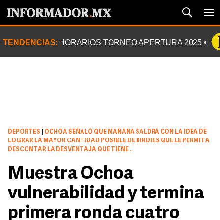
TENDENCIAS:
HORARIOS TORNEO APERTURA 2025
DEPORTES
|
OCHOA SEÑALÓ QUE MAÑANA SALDRÁ CON LA IDEA DE
LOGRAR LA MAYOR CANTIDAD POSIBLE DE BIRDIES QUE LE PERMITA
DESCONTAR LA DESVENTAJA QUE TIENE .
Muestra Ochoa
vulnerabilidad y termina
primera ronda cuatro