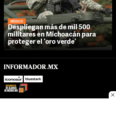
MÉXICO
Despliegan más de mil 500
militares en Michoacán para
proteger el ‘oro verde’
No te pierdas las novedades de último momento.
¡Síguenos!
SUBIR
Este sitio web utiliza cookies propias y de terceros para optimizar su
FACEBOOK
TWITTER