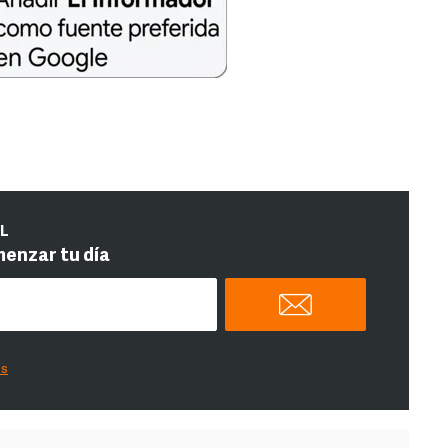
IL
menzar tu día
es