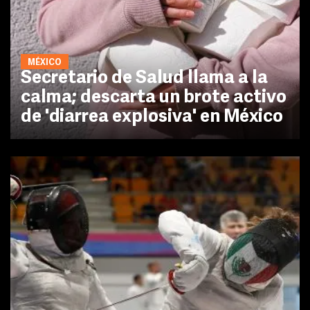
MÉXICO
Secretario de Salud llama a la
calma; descarta un brote activo
de 'diarrea explosiva' en México