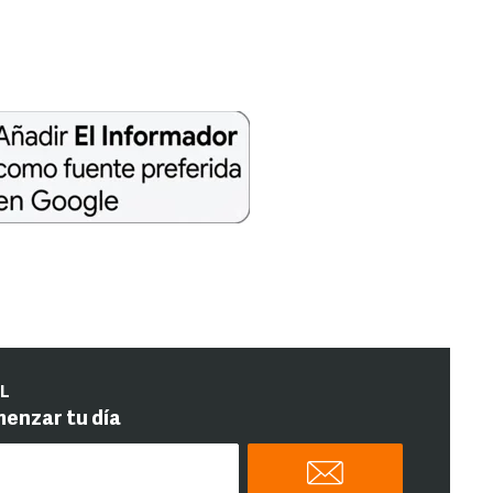
IL
menzar tu día